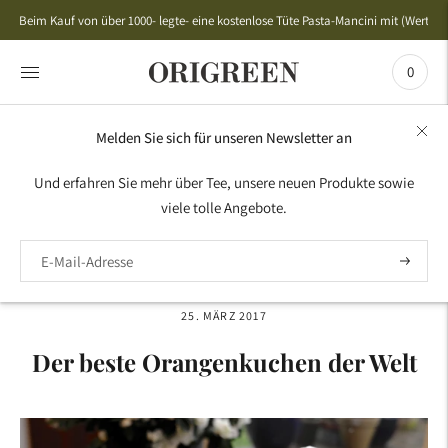
Beim Kauf von über 1000- legte- eine kostenlose Tüte Pasta-Mancini mit (Wert 50,
0
Melden Sie sich für unseren Newsletter an
HOME
›
REZEPTE
›
DER BESTE ORANGENKUCHEN DER
Und erfahren Sie mehr über Tee, unsere neuen Produkte sowie
WELT
viele tolle Angebote.
25. MÄRZ 2017
Der beste Orangenkuchen der Welt