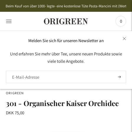
Beim Kauf von über 1000- legte- eine kostenlose Tüte Pasta-Mancini mit (Wert 50,
0
Melden Sie sich für unseren Newsletter an
HOME
›
BESTSELLER
›
CHINA
›
301 - ORGANISCHER
Und erfahren Sie mehr über Tee, unsere neuen Produkte sowie
KAISER ORCHIDEE
viele tolle Angebote.
ORIGREEN
301 - Organischer Kaiser Orchidee
DKK 75,00