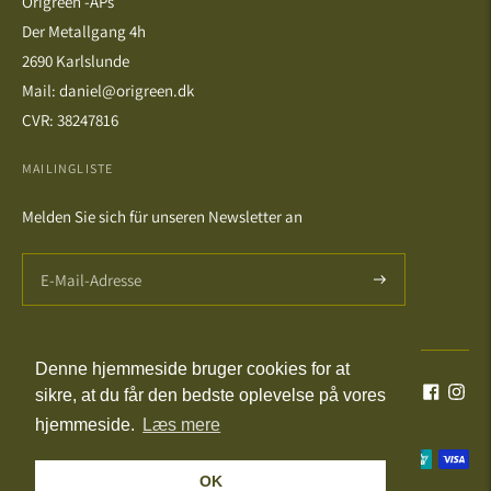
Origreen -APs
Der Metallgang 4h
2690 Karlslunde
Mail: daniel@origreen.dk
CVR: 38247816
MAILINGLISTE
Melden Sie sich für unseren Newsletter an
Denne hjemmeside bruger cookies for at
Sprache
Währung
Deutsch
DKK kr.
sikre, at du får den bedste oplevelse på vores
hjemmeside.
Læs mere
Akzeptierte
OK
Zahlungsmethoden