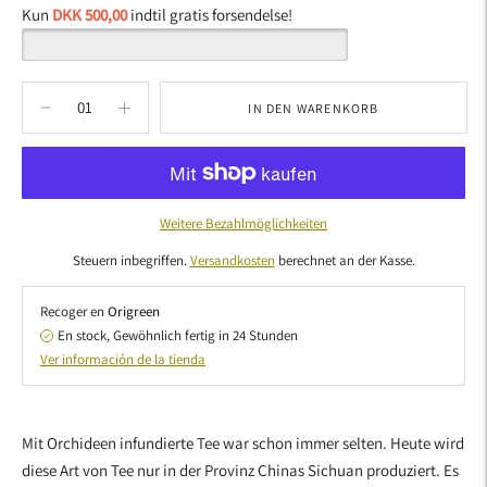
Kun
DKK 500,00
indtil gratis forsendelse!
IN DEN WARENKORB
Weitere Bezahlmöglichkeiten
Steuern inbegriffen.
Versandkosten
berechnet an der Kasse.
Recoger en
Origreen
En stock, Gewöhnlich fertig in 24 Stunden
Ver información de la tienda
Produkt
in
Mit Orchideen infundierte Tee war schon immer selten. Heute wird
den
diese Art von Tee nur in der Provinz Chinas Sichuan produziert. Es
Warenkorb