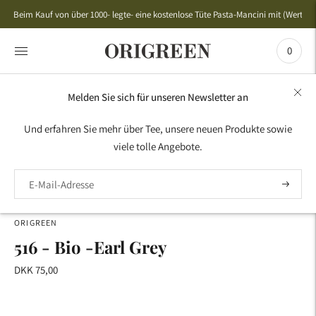
Beim Kauf von über 1000- legte- eine kostenlose Tüte Pasta-Mancini mit (Wert 50,
0
Melden Sie sich für unseren Newsletter an
HOME
›
AROMA -TEE
›
BESTSELLER
›
516 - BIO -EARL
Und erfahren Sie mehr über Tee, unsere neuen Produkte sowie
GREY
viele tolle Angebote.
ORIGREEN
516 - Bio -Earl Grey
DKK 75,00