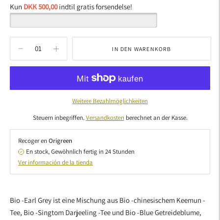
Kun
DKK 500,00
indtil gratis forsendelse!
IN DEN WARENKORB
Weitere Bezahlmöglichkeiten
Steuern inbegriffen.
Versandkosten
berechnet an der Kasse.
Recoger en
Origreen
En stock, Gewöhnlich fertig in 24 Stunden
Ver información de la tienda
Produkt
in
Bio -Earl Grey ist eine Mischung aus Bio -chinesischem Keemun -
den
Tee, Bio -Singtom Darjeeling -Tee und Bio -Blue Getreideblume,
Warenkorb