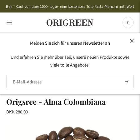
Beim Kauf von über 1000- legte- eine kostenlose Tüte Pasta-Mancini mit (Wert 50,
0
Melden Sie sich für unseren Newsletter an
HOME
›
BIO -KAFFEE
›
ORIGSREE - ALMA COLOMBIANA
Und erfahren Sie mehr über Tee, unsere neuen Produkte sowie
viele tolle Angebote.
ORIGREEN
Origsree - Alma Colombiana
DKK 280,00