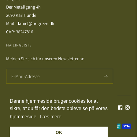
Der Metallgang 4h
2690 Karlslunde
Mail: daniel@origreen.dk
CVR: 38247816
MAILINGLISTE
Melden Sie sich für unseren Newsletter an
Denne hjemmeside bruger cookies for at
Sprache
Währung
Deutsch
DKK kr.
sikre, at du får den bedste oplevelse på vores
hjemmeside.
Læs mere
Akzeptierte
OK
Zahlungsmethoden