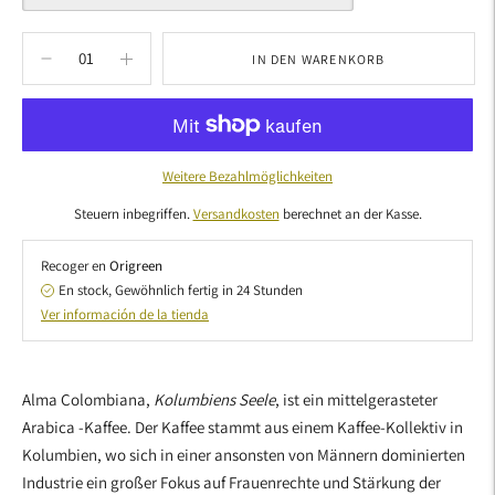
IN DEN WARENKORB
Weitere Bezahlmöglichkeiten
Steuern inbegriffen.
Versandkosten
berechnet an der Kasse.
Recoger en
Origreen
En stock, Gewöhnlich fertig in 24 Stunden
Ver información de la tienda
Produkt
in
Alma Colombiana,
Kolumbiens Seele
, ist ein mittelgerasteter
den
Arabica -Kaffee. Der Kaffee stammt aus einem Kaffee-Kollektiv in
Warenkorb
Kolumbien, wo sich in einer ansonsten von Männern dominierten
legen
Industrie ein großer Fokus auf Frauenrechte und Stärkung der