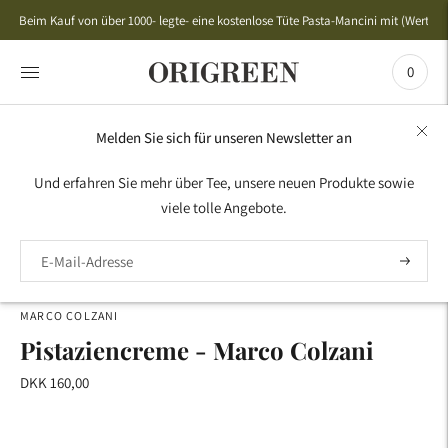
Beim Kauf von über 1000- legte- eine kostenlose Tüte Pasta-Mancini mit (Wert 50,
0
Melden Sie sich für unseren Newsletter an
HOME
›
ANTIPASTI -GESCHENKIDEEN
›
ERFREUT
›
Und erfahren Sie mehr über Tee, unsere neuen Produkte sowie
PISTAZIENCREME - MARCO COLZANI
viele tolle Angebote.
MARCO COLZANI
Pistaziencreme - Marco Colzani
DKK 160,00