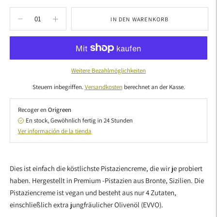
IN DEN WARENKORB
Weitere Bezahlmöglichkeiten
Steuern inbegriffen.
Versandkosten
berechnet an der Kasse.
Recoger en
Origreen
En stock, Gewöhnlich fertig in 24 Stunden
Ver información de la tienda
Produkt
in
Dies ist einfach die köstlichste Pistaziencreme, die wir je probiert
den
haben. Hergestellt in Premium -Pistazien aus Bronte, Sizilien. Die
Warenkorb
Pistaziencreme ist vegan und besteht aus nur 4 Zutaten,
legen
einschließlich extra jungfräulicher Olivenöl (EVVO).