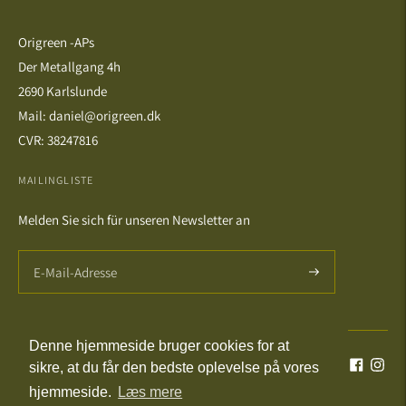
Origreen -APs
Der Metallgang 4h
2690 Karlslunde
Mail: daniel@origreen.dk
CVR: 38247816
MAILINGLISTE
Melden Sie sich für unseren Newsletter an
Denne hjemmeside bruger cookies for at
Sprache
Währung
Deutsch
DKK kr.
sikre, at du får den bedste oplevelse på vores
hjemmeside.
Læs mere