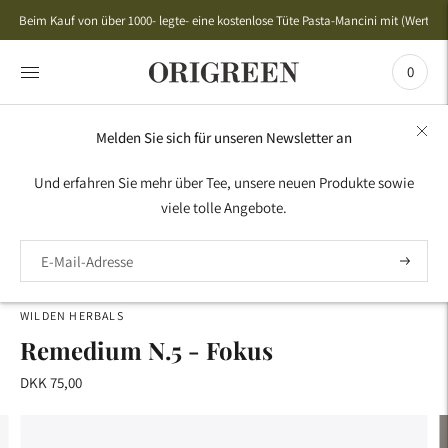
Beim Kauf von über 1000- legte- eine kostenlose Tüte Pasta-Mancini mit (Wert 50,
0
Melden Sie sich für unseren Newsletter an
HOME
›
BIO -TEE
›
CHAI & KRÄUTERTEE
›
REMEDIUM
Und erfahren Sie mehr über Tee, unsere neuen Produkte sowie
N.5 - FOKUS
viele tolle Angebote.
WILDEN HERBALS
Remedium N.5 - Fokus
DKK 75,00