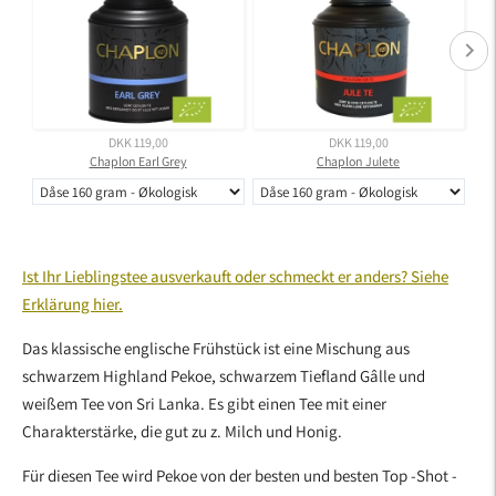
DKK 119,00
DKK 119,00
Chaplon Earl Grey
Chaplon Julete
Produkt
in
Ist Ihr Lieblingstee ausverkauft oder schmeckt er anders? Siehe
den
Erklärung hier.
Warenkorb
legen
Das klassische englische Frühstück ist eine Mischung aus
schwarzem Highland Pekoe, schwarzem Tiefland Gâlle und
weißem Tee von Sri Lanka. Es gibt einen Tee mit einer
Charakterstärke, die gut zu z. Milch und Honig.
Für diesen Tee wird Pekoe von der besten und besten Top -Shot -