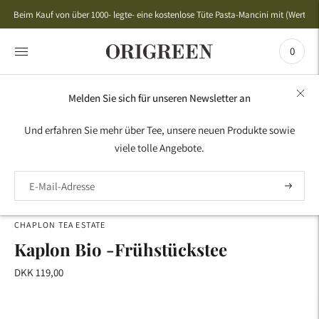
{{currency}}{{discount}} undefined
Beim Kauf von über 1000- legte- eine kostenlose Tüte Pasta-Mancini mit (Wert 50,
View Cart
0
Melden Sie sich für unseren Newsletter an
HOME
›
BESTSELLER
›
BIO -TEE
›
KAPLON BIO -
Und erfahren Sie mehr über Tee, unsere neuen Produkte sowie
FRÜHSTÜCKSTEE
viele tolle Angebote.
CHAPLON TEA ESTATE
Kaplon Bio -Frühstückstee
DKK 119,00