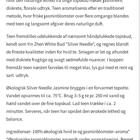
hvor den naturlige lethed fra unge topskud møder jasminens
kurven
diskrete, florale udtryk. Teen aromatiseres efter en traditionel
metode, hvor friske jasminblomster over flere omgange blandes
med teen og langsomt afgiver deres naturlige duft.
Teen fremstilles udelukkende af nænsomt håndplukkede topskud,
kendt som Yin Zhen White Bud “Silver Needle”, og regnes blandt
de fineste kvaliteter inden for hvid te. Smagen er let og afrundet
med diskrete frugtige og svagt sødmefulde nuancer. I koppen
fremstår teen næsten farveløs til meget klar, lys gul med et rent og
sart udtryk.
Økologisk Silver Needle Jasmine brygges i en forvarmet tepotte.
Vandet opvarmes til ca. 75°C. Brug 3–5 g te pr. 250 ml vand og
hæld vandet over de fine topskud. Lad teen trække i ca. 2
minutter. Serveres, når teen har opnået den ønskede lethed og
balance.
Ingredienser: 100% økologisk hvid te og jasminblomster-aroma*
*Økologiske jasminblomster anvendt under aromatisering, fjernet