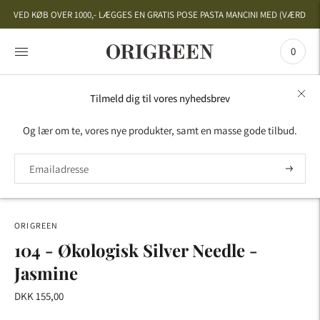
VED KØB OVER 1000,- LÆGGES EN GRATIS POSE PASTA MANCINI MED (VÆRDI 50,
0
Tilmeld dig til vores nyhedsbrev
HOME
›
HVID TE
›
KINA
›
104 - ØKOLOGISK SILVER
Og lær om te, vores nye produkter, samt en masse gode tilbud.
NEEDLE - JASMINE
ORIGREEN
104 - Økologisk Silver Needle -
Jasmine
DKK 155,00