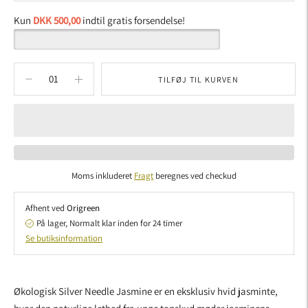
Kun
DKK 500,00
indtil gratis forsendelse!
TILFØJ TIL KURVEN
Moms inkluderet
Fragt
beregnes ved checkud
Afhent ved
Origreen
På lager, Normalt klar inden for 24 timer
Se butiksinformation
Tilføjer
produkt
Økologisk Silver Needle Jasmine er en eksklusiv hvid jasminte,
til