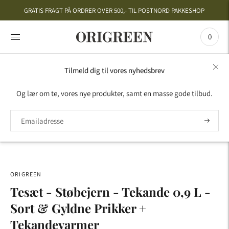
GRATIS FRAGT PÅ ORDRER OVER 500,- TIL POSTNORD PAKKESHOP
0
Tilmeld dig til vores nyhedsbrev
HOME
›
STØBEJERN
›
TEKANDER
›
TESÆT -
Og lær om te, vores nye produkter, samt en masse gode tilbud.
STØBEJERN - TEKANDE 0,9 L - SORT & GYLDNE
PRIKKER + TEKANDEVARMER
ORIGREEN
Tesæt - Støbejern - Tekande 0,9 L -
Sort & Gyldne Prikker +
Tekandevarmer