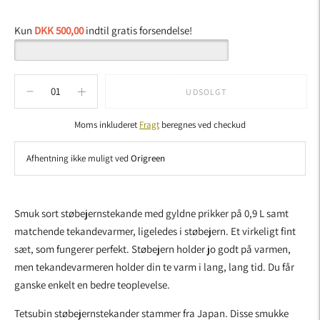
Kun
DKK 500,00
indtil gratis forsendelse!
UDSOLGT
Moms inkluderet
Fragt
beregnes ved checkud
Afhentning ikke muligt ved
Origreen
Tilføjer
produkt
Smuk sort støbejernstekande med gyldne prikker på 0,9 L samt
til
matchende tekandevarmer, ligeledes i støbejern. Et virkeligt fint
kurven
sæt, som fungerer perfekt. Støbejern holder jo godt på varmen,
men tekandevarmeren holder din te varm i lang, lang tid. Du får
ganske enkelt en bedre teoplevelse.
Tetsubin støbejernstekander stammer fra Japan. Disse smukke