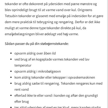
tekander er ofte dekoreret på ydersiden med pæne mønstre og
blev oprindeligt brugt til at varme vand over kul. Origreens
Tetsubin tekander er glaseret med emalje på indersiden for at gøre
dem mere praktisk til tebrygning og rengøring. Derfor er det ikke
muligt at varme denne type tekander direkte på kul, da
emaljebelægningen bliver ødelagt ved høj varme.
Sådan passer du på din støbejernstekande:
opvarm aldrig over åben ild
ved brug af en kogeplade varmes tekanden ved lav
temperatur
opvarm aldrig i mikrobølgeovn
kom aldrig tekander eller tekopper i opvaskemaskinen
brug aldrig sæbe til rengøring. Tekanden rengøres kun med
rent vand
efterlad ikke te eller vand i kanden og aftør den grundigt
efter brug
tør altid ydersiden af med en tør klud, mens kanden stadig